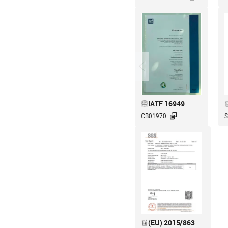
IATF 16949

CB01970
S
(EU) 2015/863