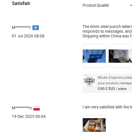
Satisfait
Produit Qualité
The 6mm steel punch letters a
M********r
responds to messages, and 
01 Jul 2026 08:08
Shipping within China was 
Moule d'injection pla
pour produits ménage
0,90-2 $US / pièce
I am very satisfied with the 
M********n
19 Dec 2025 00:04