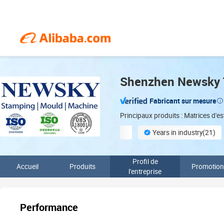
Shenzhen Newsky T
Fabricant sur mesure
Principaux produits : Matrices d'e
Years in industry(21)
Finished product inspection
Profil de
Accueil
Produits
Promotion
l'entreprise
Performance