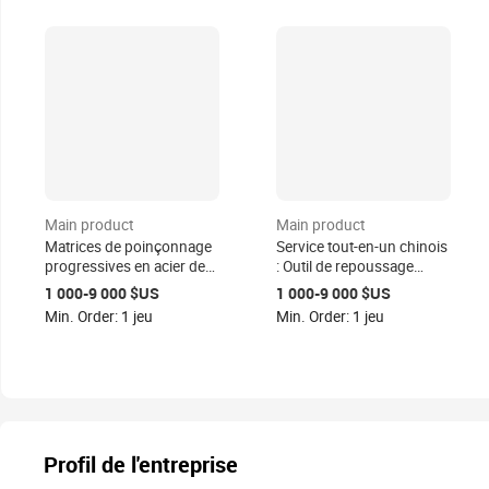
Main product
Main product
Matrices de poinçonnage
Service tout-en-un chinois
progressives en acier de
: Outil de repoussage
précision NEWSKY pour
progressif de haute
1 000-9 000 $US
1 000-9 000 $US
connecteurs de bornes,
précision pour moules de
Min. Order: 1 jeu
Min. Order: 1 jeu
pour pièces en tôle à
véhicules, en matériau
Shenzhen, Guangdong
SKD11, tolérance de 0,005
mm
Profil de l'entreprise