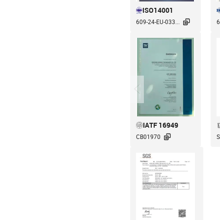
ISO14001

609-24-EU-033...
6
IATF 16949

CB01970
S