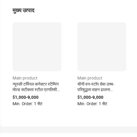
मुख्य उत्पाद
Main product
Main product
न्यूस्की टर्मिनल कनेक्टर स्टैम्पिंग
चीनी वन-स्टॉप सेवा उच्च-
मोल्ड सटीकता स्टील प्रगतिशील
परिशुद्धता वाहन ढालना
स्टैम्पिंग मोल्ड सटीकता स्टील
प्रगतिशील डाई गहरी ड्राइंग
$1,000-9,000
$1,000-9,000
प्रगतिशील मुद्रांकन की मृत्यु
उपकरण skd11 सामग्री 0.005
Min. Order: 1 सेट
Min. Order: 1 सेट
मिमी सहिष्णुता