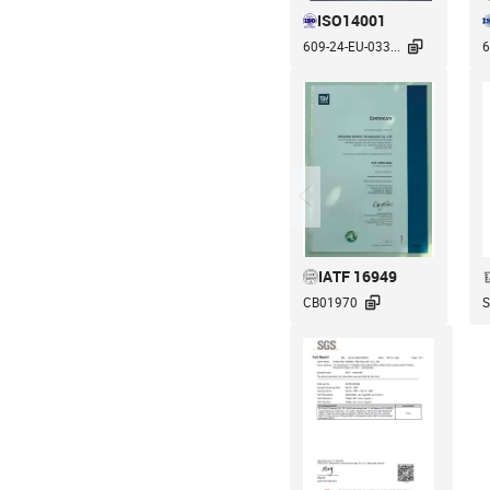
ISO14001

609-24-EU-033...
6
IATF 16949

CB01970
S