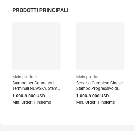
PRODOTTI PRINCIPALI
Main product
Main product
Stampo per Connettori
Servizio Completo Cinese:
Terminali NEWSKY, Stampi
Stampo Progressivo di
Progressivi di Precisione
Alta Precisione per Veicoli,
1.000-9.000 USD
1.000-9.000 USD
in Acciaio per Parti in
Utensile per Imbutitura
Min. Order: 1 insieme
Min. Order: 1 insieme
Lamiera a Shenzhen,
Profonda in Materiale
Guangdong
SKD11, Tolleranza 0,005
mm