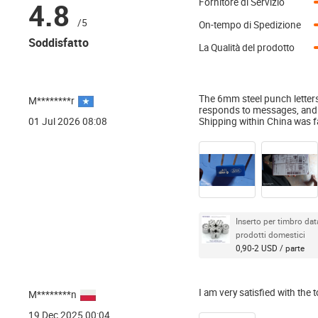
4.8
Fornitore di Servizio
/5
On-tempo di Spedizione
Soddisfatto
La Qualità del prodotto
The 6mm steel punch letters a
M********r
responds to messages, and 
01 Jul 2026 08:08
Shipping within China was 
Inserto per timbro dat
prodotti domestici
0,90-2 USD / parte
I am very satisfied with the 
M********n
19 Dec 2025 00:04