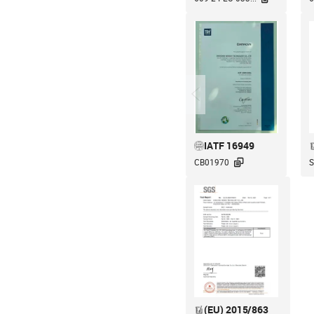
IATF 16949

CB01970
S
(EU) 2015/863